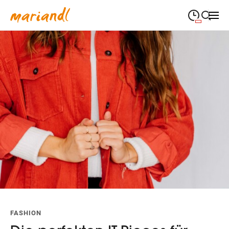
09:00
—
19:00
MONTAG
Montag
Suche schließen
09:00
—
19:00
DIENSTAG
Dienstag
09:00
—
19:00
MITTWOCH
Mittwoch
09:00
—
19:00
DONNERSTAG
Donnerstag
09:00
—
19:00
FREITAG
Freitag
Feiertags geschlossen
SAMSTAG
Samstag
(Sonder-)Öffnungszeiten
FASHION