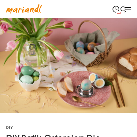
09:00
—
19:00
MONTAG
Montag
Suche schließen
09:00
—
19:00
DIENSTAG
Dienstag
09:00
—
19:00
MITTWOCH
Mittwoch
09:00
—
19:00
DONNERSTAG
Donnerstag
09:00
—
19:00
FREITAG
Freitag
09:00
—
18:00
SAMSTAG
Samstag
(Sonder-)Öffnungszeiten
DIY