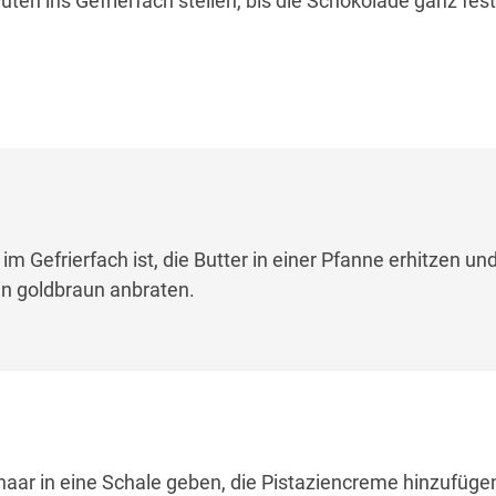
uten ins Gefrierfach stellen, bis die Schokolade ganz fest 
 Gefrierfach ist, die Butter in einer Pfanne erhitzen un
in goldbraun anbraten.
ar in eine Schale geben, die Pistaziencreme hinzufügen