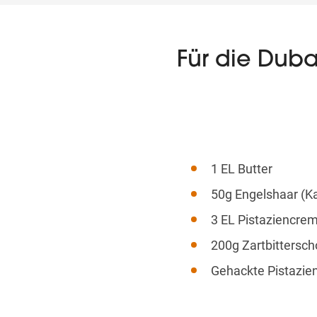
Für die Dub
1 EL Butter
50g Engelshaar (Ka
3 EL Pistaziencre
200g Zartbittersc
Gehackte Pistazien