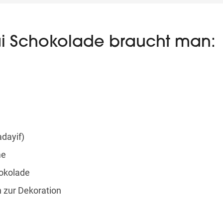
ai Schokolade braucht man:
dayif)
me
hokolade
 zur Dekoration