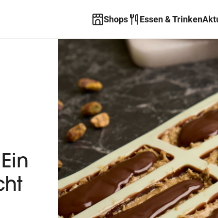
Shops
Essen & Trinken
Akt
Ein
cht