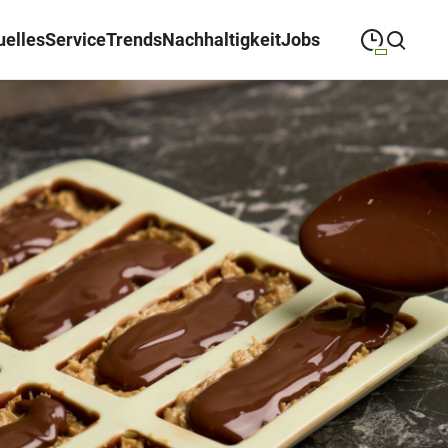
uelles
Service
Trends
Nachhaltigkeit
Jobs
09:00
—
19:00
MONTAG
Montag
Suche schließen
09:00
—
19:00
DIENSTAG
Dienstag
09:00
—
19:00
MITTWOCH
Mittwoch
09:00
—
19:00
DONNERSTAG
Donnerstag
09:00
—
19:00
FREITAG
Freitag
09:00
—
18:00
SAMSTAG
Samstag
(Sonder-)Öffnungszeiten