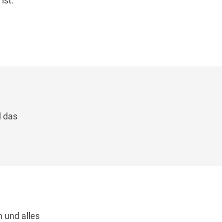
ist.
d das
 und alles