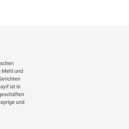
lischen
s Mehl und
Gerichten
if ist in
lgeschäften
usprige und
.