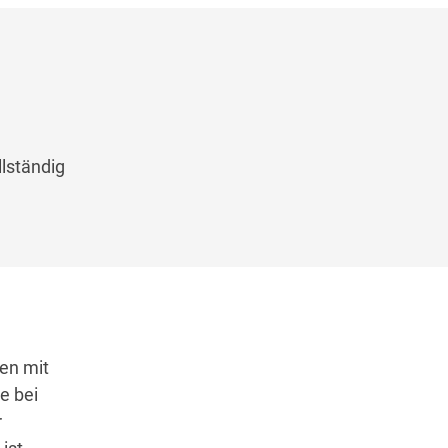
lständig
en mit
e bei
r