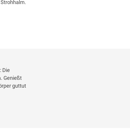
 Strohhalm.
: Die
a. Genießt
rper guttut