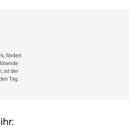
s, fördert
slösende
 ist der
 den Tag.
ihr: