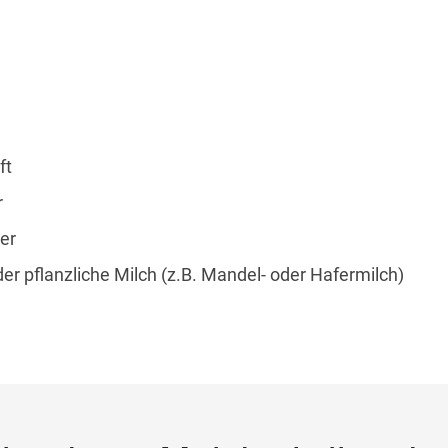
ft
r
er
er pflanzliche Milch (z.B. Mandel- oder Hafermilch)