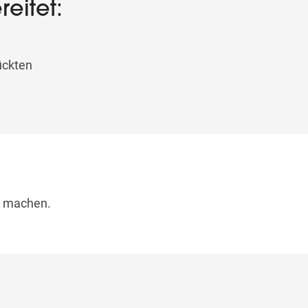
eitet:
ückten
u machen.