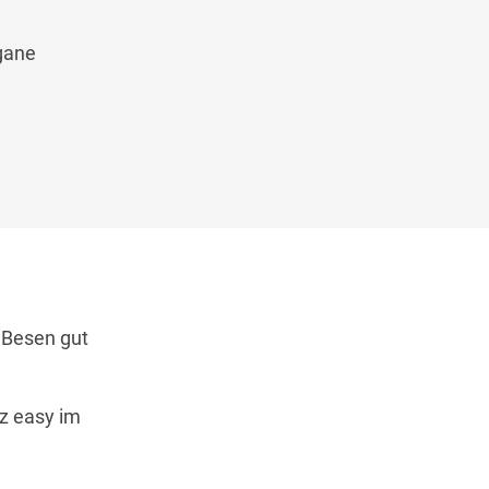
egane
 Besen gut
z easy im