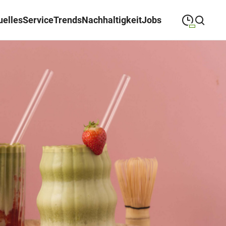
uelles
Service
Trends
Nachhaltigkeit
Jobs
09:00
—
19:00
MONTAG
Montag
Suche schließen
09:00
—
19:00
DIENSTAG
Dienstag
09:00
—
19:00
MITTWOCH
Mittwoch
09:00
—
19:00
DONNERSTAG
Donnerstag
09:00
—
19:00
FREITAG
Freitag
09:00
—
18:00
SAMSTAG
Samstag
(Sonder-)Öffnungszeiten