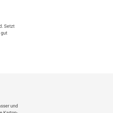
d. Setzt
 gut
asser und
e Karton-