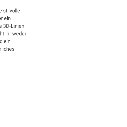
 stilvolle
r ein
e 3D-Linien
ht ihr weder
d ein
nliches