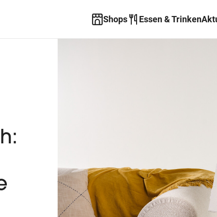
Shops
Essen & Trinken
Akt
h:
e