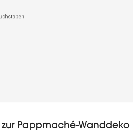
buchstaben
ep zur Pappmaché-Wanddeko