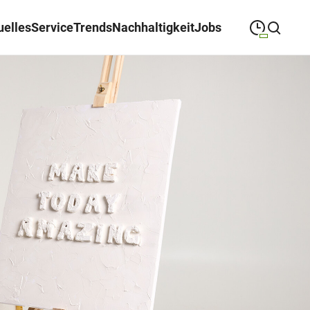
uelles
Service
Trends
Nachhaltigkeit
Jobs
09:00
—
19:00
MONTAG
Montag
Suche schließen
09:00
—
19:00
DIENSTAG
Dienstag
09:00
—
19:00
MITTWOCH
Mittwoch
09:00
—
19:00
DONNERSTAG
Donnerstag
09:00
—
19:00
FREITAG
Freitag
09:00
—
18:00
SAMSTAG
Samstag
(Sonder-)Öffnungszeiten