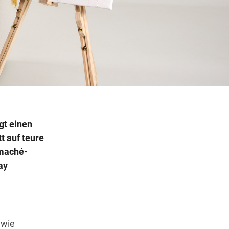
Wegbeschreibung
gt einen
t auf teure
pmaché-
ay
 wie