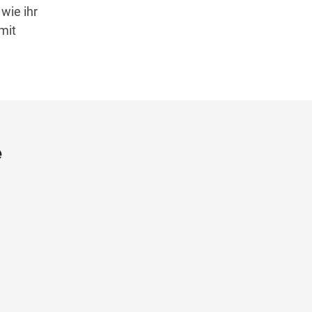
 wie ihr
mit
e