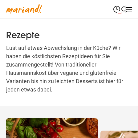
09:00
—
19:00
MONTAG
Montag
Suche schließen
Rezepte
09:00
—
19:00
DIENSTAG
Dienstag
Lust auf etwas Abwechslung in der Küche? Wir
haben die köstlichsten Rezeptideen für Sie
09:00
—
19:00
MITTWOCH
Mittwoch
zusammengestellt! Von traditioneller
Hausmannskost über vegane und glutenfreie
09:00
—
19:00
DONNERSTAG
Donnerstag
Varianten bis hin zu leichten Desserts ist hier für
jeden etwas dabei.
09:00
—
19:00
FREITAG
Freitag
09:00
—
18:00
SAMSTAG
Samstag
(Sonder-)Öffnungszeiten